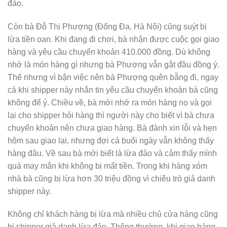
đảo.
Còn bà Đỗ Thị Phượng (Đống Đa, Hà Nội) cũng suýt bị
lừa tiền oan. Khi đang đi chơi, bà nhận được cuộc gọi giao
hàng và yêu cầu chuyển khoản 410.000 đồng. Dù không
nhớ là món hàng gì nhưng bà Phượng vẫn gật đầu đồng ý.
Thế nhưng vì bận việc nên bà Phượng quên bẵng đi, ngay
cả khi shipper này nhắn tin yêu cầu chuyển khoản bà cũng
không để ý. Chiều về, bà mới nhớ ra món hàng nọ và gọi
lại cho shipper hỏi hàng thì người này cho biết vì bà chưa
chuyển khoản nên chưa giao hàng. Bà đành xin lỗi và hẹn
hôm sau giao lại, nhưng đợi cả buổi ngày vẫn không thấy
hàng đâu. Về sau bà mới biết là lừa đảo và cảm thấy mình
quá may mắn khi không bị mất tiền. Trong khi hàng xóm
nhà bà cũng bị lừa hơn 30 triệu đồng vì chiêu trò giả danh
shipper này.
Không chỉ khách hàng bị lừa mà nhiều chủ cửa hàng cũng
bị shipper giả danh lừa đảo. Thông thường, khi giao hàng