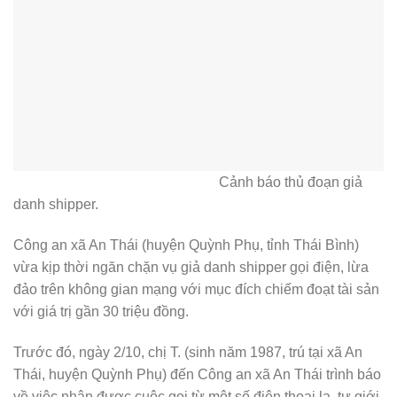
Cảnh báo thủ đoạn giả
danh shipper.
Công an xã An Thái (huyện Quỳnh Phụ, tỉnh Thái Bình)
vừa kịp thời ngăn chặn vụ giả danh shipper gọi điện, lừa
đảo trên không gian mạng với mục đích chiếm đoạt tài sản
với giá trị gần 30 triệu đồng.
Trước đó, ngày 2/10, chị T. (sinh năm 1987, trú tại xã An
Thái, huyện Quỳnh Phụ) đến Công an xã An Thái trình báo
về việc nhận được cuộc gọi từ một số điện thoại lạ, tự giới