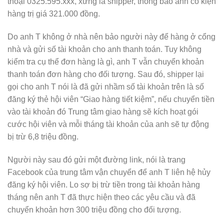
thoại 0325.595.xxx, xưng là shipper, thông báo anh có kiện
hàng trị giá 321.000 đồng.
Do anh T không ở nhà nên bảo người này để hàng ở cổng
nhà và gửi số tài khoản cho anh thanh toán. Tuy không
kiểm tra cụ thể đơn hàng là gì, anh T vẫn chuyển khoản
thanh toán đơn hàng cho đối tượng. Sau đó, shipper lại
gọi cho anh T nói là đã gửi nhầm số tài khoản trên là số
đăng ký thẻ hội viên “Giao hàng tiết kiệm”, nếu chuyển tiền
vào tài khoản đó Trung tâm giao hàng sẽ kích hoạt gói
cước hội viên và mỗi tháng tài khoản của anh sẽ tự động
bị trừ 6,8 triệu đồng.
Người này sau đó gửi một đường link, nói là trang
Facebook của trung tâm vận chuyển để anh T liên hệ hủy
đăng ký hội viên. Lo sợ bị trừ tiền trong tài khoản hàng
tháng nên anh T đã thực hiện theo các yêu cầu và đã
chuyển khoản hơn 300 triệu đồng cho đối tượng.