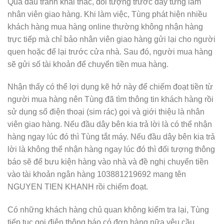
Qua đấu tranh khai thác, đối tượng trước đây từng làm
nhân viên giao hàng. Khi làm việc, Tùng phát hiện nhiều
khách hàng mua hàng online thường không nhận hàng
trực tiếp mà chỉ bảo nhân viên giao hàng gửi lại cho người
quen hoặc để lại trước cửa nhà. Sau đó, người mua hàng
sẽ gửi số tài khoản để chuyển tiền mua hàng.
Nhận thấy có thể lợi dụng kẽ hở này để chiếm đoạt tiền từ
người mua hàng nên Tùng đã tìm thông tin khách hàng rồi
sử dụng số điện thoại (sim rác) gọi và giới thiệu là nhân
viên giao hàng. Nếu đầu dây bên kia trả lời là có thể nhận
hàng ngay lúc đó thì Tùng tắt máy. Nếu đầu dây bên kia trả
lời là không thể nhận hàng ngay lúc đó thì đối tượng thông
báo sẽ để bưu kiện hàng vào nhà và đề nghị chuyển tiền
vào tài khoản ngân hàng 103881219692 mang tên
NGUYEN TIEN KHANH rồi chiếm đoạt.
Có những khách hàng chủ quan không kiểm tra lại, Tùng
tiếp tục gọi điện thông báo có đơn hàng nữa yêu cầu