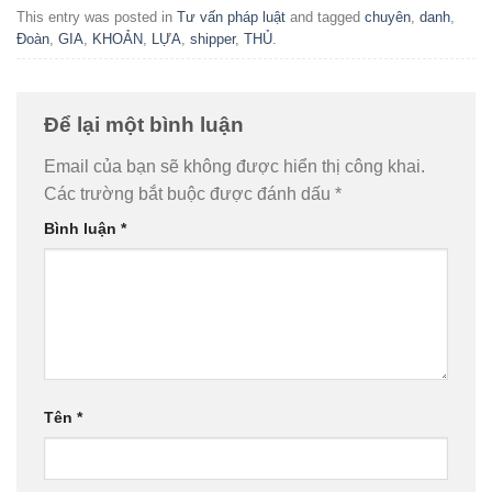
This entry was posted in
Tư vấn pháp luật
and tagged
chuyên
,
danh
,
Đoàn
,
GIA
,
KHOẢN
,
LỰA
,
shipper
,
THỦ
.
Để lại một bình luận
Email của bạn sẽ không được hiển thị công khai.
Các trường bắt buộc được đánh dấu
*
Bình luận
*
Tên
*