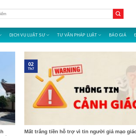
DỊCH VỤ LUẬT SƯ
TƯ VẤN PHÁP LUẬT
BÁO GIÁ
02
Th7
nh
Mất trắng tiền hỗ trợ vì tin người giả mạo giá