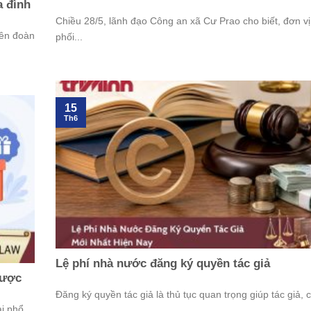
a đình
Chiều 28/5, lãnh đạo Công an xã Cư Prao cho biết, đơn v
iên đoàn
phối...
15
Th6
Lệ phí nhà nước đăng ký quyền tác giả
được
Đăng ký quyền tác giả là thủ tục quan trọng giúp tác giả, c
ại phổ