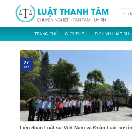
Skip
to
content
TRANG CHỦ
GIỚI THIỆU
DỊCH VỤ LUẬT SƯ
27
Th7
Liên đoàn Luật sư Việt Nam và Đoàn Luật sư tỉ