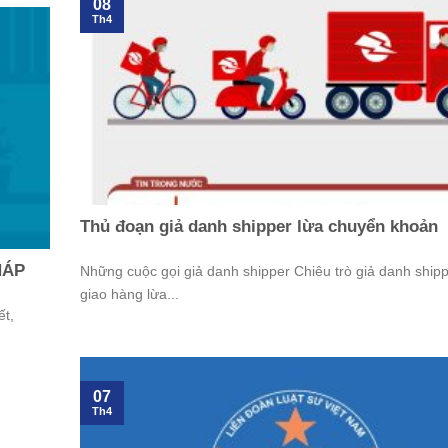
08
Th4
Thủ đoạn giả danh shipper lừa chuyển khoản
HÁP
Những cuộc gọi giả danh shipper Chiêu trò giả danh shipp
giao hàng lừa...
́t,
07
Th4