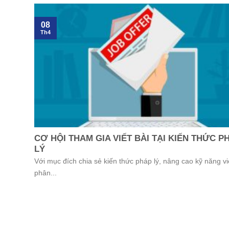
08
Th4
CƠ HỘI THAM GIA VIẾT BÀI TẠI KIẾN THỨC P
LÝ
Với mục đích chia sẻ kiến thức pháp lý, nâng cao kỹ năng viê
phân...