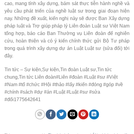
cao, mang tính xây dựng, bám sát thực tiễn hành nghề và
yêu cầu phát triển của nghề luật sư trong giai đoạn hiện
nay. Những đề xuất, kiến nghị này sẽ được Ban Xây dựng
pháp luật và Trợ giúp pháp lý Liên đoàn Luật sư Việt Nam
tổng hợp, báo cáo Ban Thường vụ Liên đoàn để nghiên
cứu, hoàn thiện và có ý kiến chính thức gửi Bộ Tư pháp
trong quá trình xây dựng dự án Luật Luật sư (sửa đổi) tới
đây.
Tin tức – Sự kiện,Sự kiện,Tin đoàn Luật sư,Tin tức
chung,Tin tức Liên đoàn#Liên #đoàn #Luật #sư #Việt
#Nam #tổ #chức #Hội #thảo #lấy #kiến #đóng #góp #về
#chính #sách #dự #án #Luật #Luật #sư #sửa
#đổi1775642641