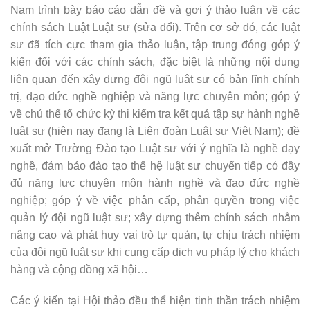
Nam trình bày báo cáo dẫn đề và gợi ý thảo luận về các
chính sách Luật Luật sư (sửa đổi). Trên cơ sở đó, các luật
sư đã tích cực tham gia thảo luận, tập trung đóng góp ý
kiến đối với các chính sách, đặc biệt là những nội dung
liên quan đến xây dựng đội ngũ luật sư có bản lĩnh chính
trị, đạo đức nghề nghiệp và năng lực chuyên môn; góp ý
về chủ thể tổ chức kỳ thi kiểm tra kết quả tập sự hành nghề
luật sư (hiện nay đang là Liên đoàn Luật sư Việt Nam); đề
xuất mở Trường Đào tạo Luật sư với ý nghĩa là nghề dạy
nghề, đảm bảo đào tạo thế hệ luật sư chuyển tiếp có đầy
đủ năng lực chuyên môn hành nghề và đạo đức nghề
nghiệp; góp ý về việc phân cấp, phân quyền trong việc
quản lý đội ngũ luật sư; xây dựng thêm chính sách nhằm
nâng cao và phát huy vai trò tự quản, tự chịu trách nhiệm
của đội ngũ luật sư khi cung cấp dịch vụ pháp lý cho khách
hàng và cộng đồng xã hội…
Các ý kiến tại Hội thảo đều thể hiện tinh thần trách nhiệm