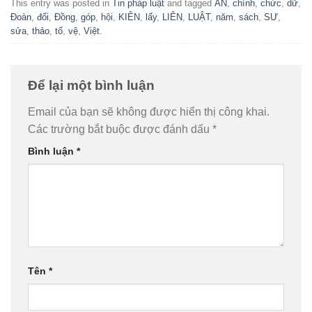
This entry was posted in
Tin pháp luật
and tagged
ÁN
,
chính
,
chức
,
dữ
,
Đoàn
,
đổi
,
Đồng
,
góp
,
hội
,
KIÊN
,
lấy
,
LIÊN
,
LUẬT
,
năm
,
sách
,
SƯ
,
sửa
,
thảo
,
tổ
,
vệ
,
Việt
.
Để lại một bình luận
Email của bạn sẽ không được hiển thị công khai.
Các trường bắt buộc được đánh dấu
*
Bình luận
*
Tên
*