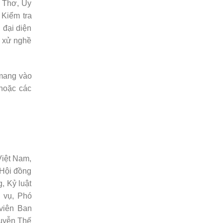
h Thơ, Ủy
Kiểm tra
 đại diện
g xử nghề
 mang vào
 hoặc các
Việt Nam,
 Hội đồng
 Kỷ luật
 vụ, Phó
viên Ban
guyễn Thế