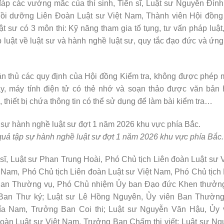
i đáp các vướng mắc của thí sinh, Tiến sĩ, Luật sư Nguyễn Đìn
ồi dưỡng Liên Đoàn Luật sư Việt Nam, Thành viên Hội đồng 
 sư có 3 môn thi: Kỹ năng tham gia tố tụng, tư vấn pháp luật,
p luật về luật sư và hành nghề luật sư, quy tắc đạo đức và ứn
tuân thủ các quy định của Hội đồng Kiểm tra, không được phép
tay, máy tính điện tử có thẻ nhớ và soạn thảo được văn bản
h, thiết bị chứa thông tin có thể sử dụng để làm bài kiểm tra…
quả tập sự hành nghề luật sư đợt 1 năm 2026 khu vực phía Bắc.
sĩ, Luật sư Phan Trung Hoài, Phó Chủ tịch Liên đoàn Luật sư 
 Nam, Phó Chủ tịch Liên đoàn Luật sư Việt Nam, Phó Chủ tịch
 Ban Thường vụ, Phó Chủ nhiệm Ủy ban Đạo đức Khen thưởng,
g Ban Thư ký; Luật sư Lê Hồng Nguyên, Ủy viên Ban Thường
ía Nam, Trưởng Ban Coi thi; Luật sư Nguyễn Văn Hậu, Ủy 
oàn Luật sư Việt Nam, Trưởng Ban Chấm thi viết; Luật sư N