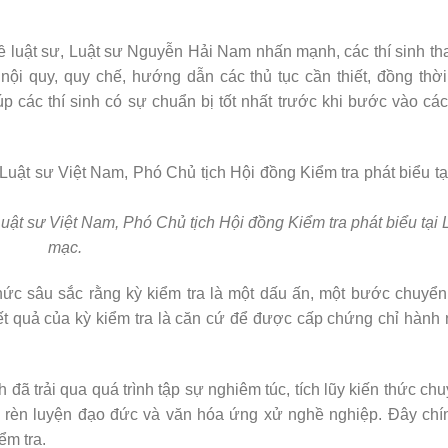
ề luật sư, Luật sư Nguyễn Hải Nam nhấn mạnh, các thí sinh t
ội quy, quy chế, hướng dẫn các thủ tục cần thiết, đồng thời
 các thí sinh có sự chuẩn bị tốt nhất trước khi bước vào các
ật sư Việt Nam, Phó Chủ tịch Hội đồng Kiểm tra phát biểu tại 
mạc.
hức sâu sắc rằng kỳ kiểm tra là một dấu ấn, một bước chuyển
 Kết quả của kỳ kiểm tra là căn cứ để được cấp chứng chỉ hành 
nh đã trải qua quá trình tập sự nghiêm túc, tích lũy kiến thức c
 rèn luyện đạo đức và văn hóa ứng xử nghề nghiệp. Đây chí
ểm tra.