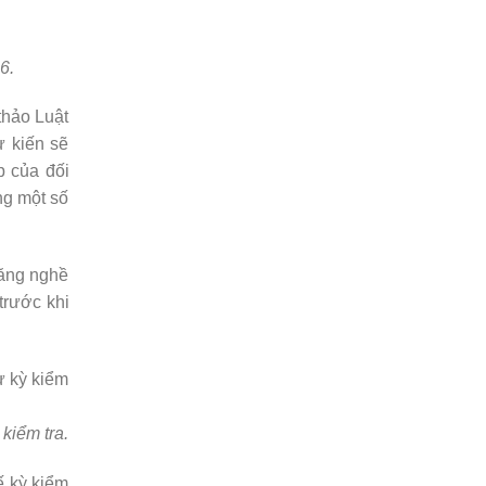
6.
thảo Luật
ự kiến sẽ
p của đối
ng một số
năng nghề
trước khi
kiểm tra.
ế kỳ kiểm