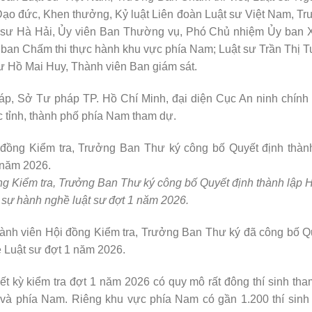
o đức, Khen thưởng, Kỷ luật Liên đoàn Luật sư Việt Nam, T
ật sư Hà Hải, Ủy viên Ban Thường vụ, Phó Chủ nhiệm Ủy ban
 ban Chấm thi thực hành khu vực phía Nam; Luật sư Trần Thị T
ư Hồ Mai Huy, Thành viên Ban giám sát.
áp, Sở Tư pháp TP. Hồ Chí Minh, đại diện Cục An ninh chính t
c tỉnh, thành phố phía Nam tham dự.
g Kiểm tra, Trưởng Ban Thư ký công bố Quyết định thành lập 
p sự hành nghề luật sư đợt 1 năm 2026.
ành viên Hội đồng Kiểm tra, Trưởng Ban Thư ký đã công bố Q
ề Luật sư đợt 1 năm 2026.
t kỳ kiểm tra đợt 1 năm 2026 có quy mô rất đông thí sinh tha
 và phía Nam. Riêng khu vực phía Nam có gần 1.200 thí sinh