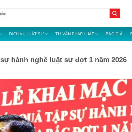
DỊCH VỤ LUẬT SƯ
TƯ VẤN PHÁP LUẬT
BÁO GIÁ
p sự hành nghề luật sư đợt 1 năm 2026