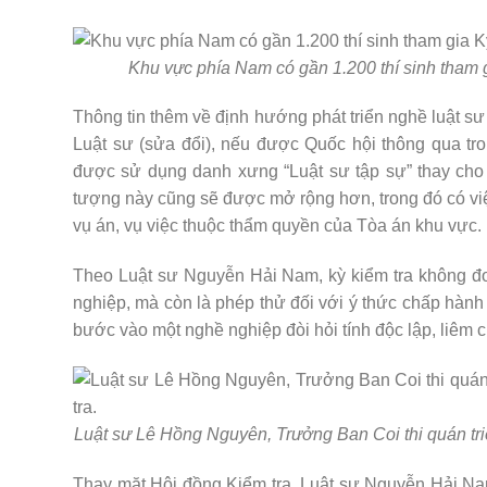
Khu vực phía Nam có gần 1.200 thí sinh tham g
Thông tin thêm về định hướng phát triển nghề luật sư
Luật sư (sửa đổi), nếu được Quốc hội thông qua tr
được sử dụng danh xưng “Luật sư tập sự” thay cho 
tượng này cũng sẽ được mở rộng hơn, trong đó có việc
vụ án, vụ việc thuộc thẩm quyền của Tòa án khu vực.
Theo Luật sư Nguyễn Hải Nam, kỳ kiểm tra không đơ
nghiệp, mà còn là phép thử đối với ý thức chấp hành k
bước vào một nghề nghiệp đòi hỏi tính độc lập, liêm
Luật sư Lê Hồng Nguyên, Trưởng Ban Coi thi quán triệ
Thay mặt Hội đồng Kiểm tra, Luật sư Nguyễn Hải Nam 