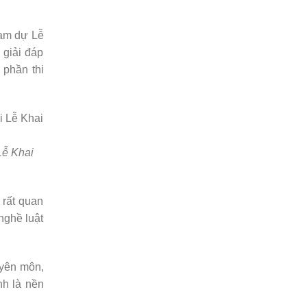
ham dự Lễ
 giải đáp
 phần thi
Lễ Khai
 rất quan
nghề luật
huyên môn,
nh là nền