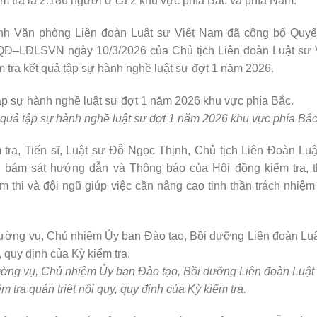
m tra là 2.186 người ở cả 2 khu vực phía Bắc và phía Nam.
nh Văn phòng Liên đoàn Luật sư Việt Nam đã công bố Quyết
QĐ–LĐLSVN ngày 10/3/2026 của Chủ tịch Liên đoàn Luật sư 
m tra kết quả tập sự hành nghề luật sư đợt 1 năm 2026.
 quả tập sự hành nghề luật sư đợt 1 năm 2026 khu vực phía Bắc
 tra, Tiến sĩ, Luật sư Đỗ Ngọc Thịnh, Chủ tịch Liên Đoàn Luậ
nh bám sát hướng dẫn và Thông báo của Hội đồng kiểm tra, 
 thi và đội ngũ giúp việc cần nâng cao tinh thần trách nhiệm 
ường vụ, Chủ nhiệm Ủy ban Đào tạo, Bồi dưỡng Liên đoàn Luật 
tra quán triệt nội quy, quy định của Kỳ kiểm tra.