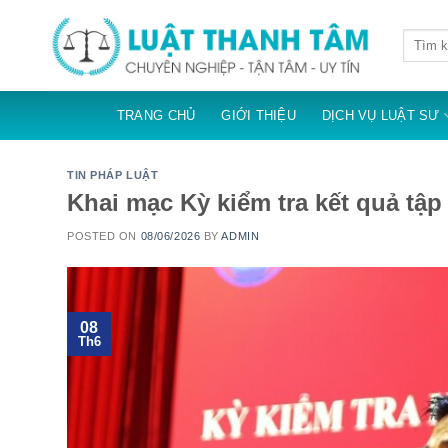
Skip
to
content
TRANG CHỦ
GIỚI THIỆU
DỊCH VỤ LUẬT SƯ
TIN PHÁP LUẬT
Khai mạc Kỳ kiểm tra kết quả tậ
POSTED ON
08/06/2026
BY
ADMIN
08
Th6