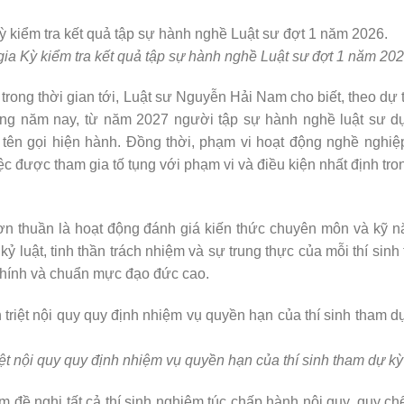
ia Kỳ kiểm tra kết quả tập sự hành nghề Luật sư đợt 1 năm 202
 trong thời gian tới, Luật sư Nguyễn Hải Nam cho biết, theo dự 
ong năm nay, từ năm 2027 người tập sự hành nghề luật sư d
tên gọi hiện hành. Đồng thời, phạm vi hoạt động nghề nghiệ
 được tham gia tố tụng với phạm vi và điều kiện nhất định tro
n thuần là hoạt động đánh giá kiến thức chuyên môn và kỹ 
ỷ luật, tinh thần trách nhiệm và sự trung thực của mỗi thí sinh 
 chính và chuẩn mực đạo đức cao.
t nội quy quy định nhiệm vụ quyền hạn của thí sinh tham dự kỳ 
đề nghị tất cả thí sinh nghiêm túc chấp hành nội quy, quy ch