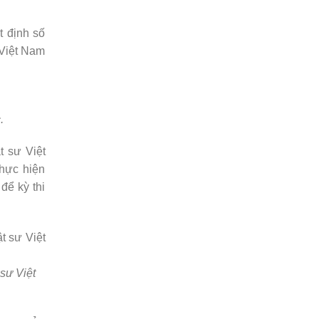
 định số
Việt Nam
.
t sư Việt
thực hiện
để kỳ thi
sư Việt