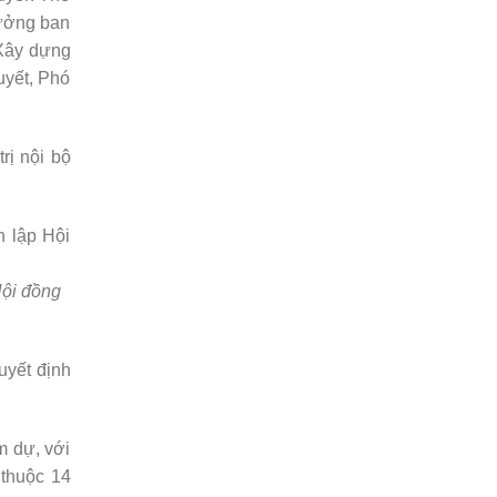
rưởng ban
 Xây dựng
uyết, Phó
rị nội bộ
Hội đồng
uyết định
m dự, với
 thuộc 14