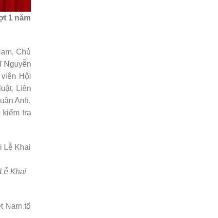
ợt 1 năm
 Nam, Chủ
sĩ Nguyễn
viên Hội
uật, Liên
Xuân Anh,
 kiểm tra
 Lễ Khai
ệt Nam tổ