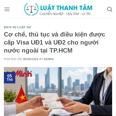
Skip
to
content
DỊCH VỤ LUẬT SƯ
Cơ chế, thủ tục và điều kiện được
cấp Visa UĐ1 và UĐ2 cho người
nước ngoài tại TP.HCM
POSTED ON
05/06/2026
BY
ADMIN
05
Th6