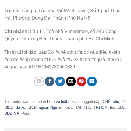
Trụ sở:
Tầng 5, Tòa nhà Việt/Viet Tower, Số 1 phố Thái
Hà, Phường Đống Đa, Thành Phố Hà Nội
Chi nhánh:
Lầu 11, Toà nhà Vimedimex, số 246 Cống
Quỳnh, Phường Bến Thành, Thành phố Hồ Chí Minh
Tin tức,Hỏi đáp luật#Cơ #chế #thủ #tục #và #điều #kiện
#được #cấp #Visa #UĐ1 #và #UĐ2 #cho #người #nước
#ngoài #tại #TP.HCM1780660889
This entry was posted in
Dịch vụ luật sư
and tagged
cấp
,
CHẾ
,
cho
,
có
,
ĐIỀU
,
được
,
KIÊN
,
ngoài
,
Người
,
nước
,
TÀI
,
THỦ
,
TP.HCM
,
tục
,
UĐ1
,
UĐ2
,
VÀ
,
Visa
.