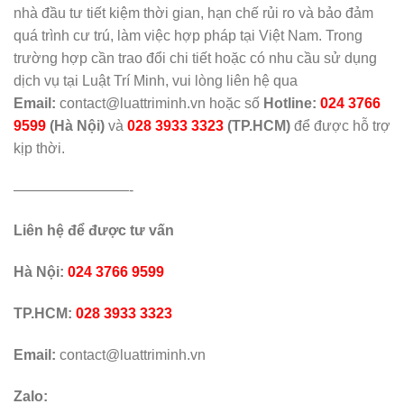
nhà đầu tư tiết kiệm thời gian, hạn chế rủi ro và bảo đảm
quá trình cư trú, làm việc hợp pháp tại Việt Nam.
Trong
trường hợp cần trao đổi chi tiết hoặc có nhu cầu sử dụng
dịch vụ tại Luật Trí Minh, vui lòng liên hệ qua
Email:
contact@luattriminh.vn hoặc số
Hotline:
024 3766
9599
(Hà Nội)
và
028 3933 3323
(TP.HCM)
để được hỗ trợ
kịp thời.
————————-
Liên hệ để được tư vấn
Hà Nội:
024 3766 9599
TP.HCM:
028 3933 3323
E
mail:
contact@luattriminh.vn
Zalo: