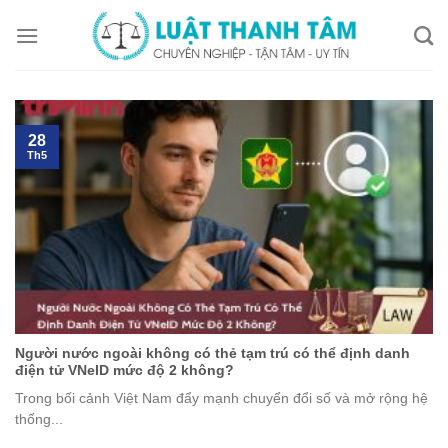
Skip
to
content
28
Th5
Người nước ngoài không có thẻ tạm trú có thể định danh
điện tử VNeID mức độ 2 không?
Trong bối cảnh Việt Nam đẩy mạnh chuyển đổi số và mở rộng hệ
thống...