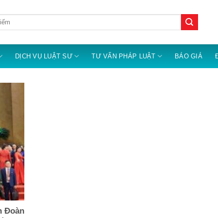
DỊCH VỤ LUẬT SƯ
TƯ VẤN PHÁP LUẬT
BÁO GIÁ
ên Đoàn