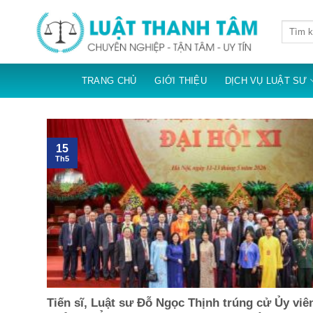
Skip
to
content
TRANG CHỦ
GIỚI THIỆU
DỊCH VỤ LUẬT SƯ
15
Th5
Tiến sĩ, Luật sư Đỗ Ngọc Thịnh trúng cử Ủy vi