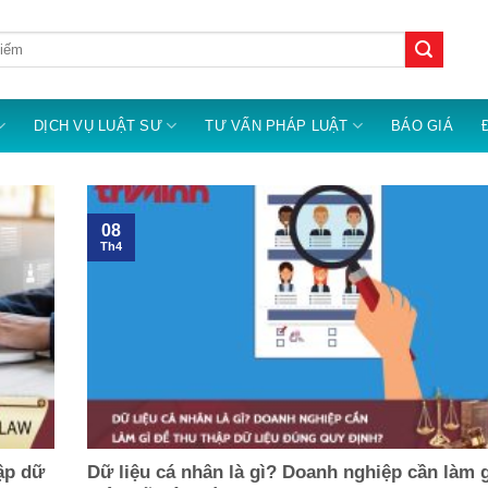
DỊCH VỤ LUẬT SƯ
TƯ VẤN PHÁP LUẬT
BÁO GIÁ
08
Th4
ập dữ
Dữ liệu cá nhân là gì? Doanh nghiệp cần làm g