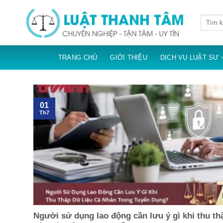
Skip
to
content
TRANG CHỦ
GIỚI THIỆU
DỊCH VỤ LUẬT SƯ
01
Th7
Người sử dụng lao động cần lưu ý gì khi thu th