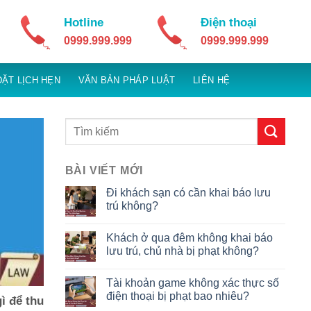
Hotline
Điện thoại
0999.999.999
0999.999.999
ĐẶT LỊCH HẸN
VĂN BẢN PHÁP LUẬT
LIÊN HỆ
BÀI VIẾT MỚI
Đi khách sạn có cần khai báo lưu
trú không?
Khách ở qua đêm không khai báo
lưu trú, chủ nhà bị phạt không?
Tài khoản game không xác thực số
điện thoại bị phạt bao nhiêu?
ì để thu