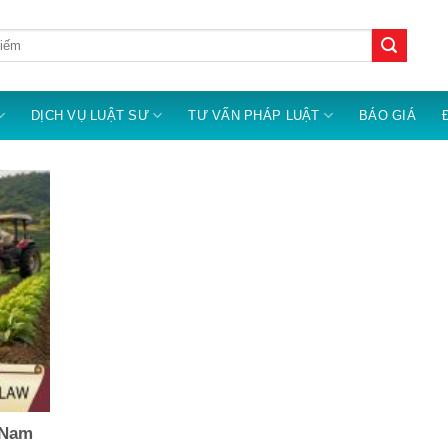
DỊCH VỤ LUẬT SƯ
TƯ VẤN PHÁP LUẬT
BÁO GIÁ
 Nam