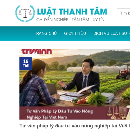
Skip
to
content
TRANG CHỦ
GIỚI THIỆU
DỊCH VỤ LUẬT SƯ
19
Th5
Tư vấn pháp lý đầu tư vào nông nghiệp tại Việt