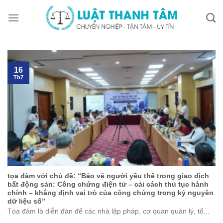
Skip
to
content
16
Th7
tọa đàm với chủ đề: “Bảo vệ người yếu thế trong giao dịch
bất động sản: Công chứng điện tử – cải cách thủ tục hành
chính – khẳng định vai trò của công chứng trong kỷ nguyên
dữ liệu số”
Tọa đàm là diễn đàn để các nhà lập pháp, cơ quan quản lý, tổ...