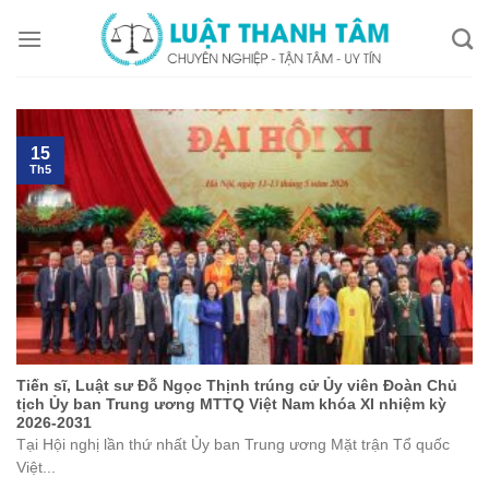
Skip
to
content
15
Th5
Tiến sĩ, Luật sư Đỗ Ngọc Thịnh trúng cử Ủy viên Đoàn Chủ
tịch Ủy ban Trung ương MTTQ Việt Nam khóa XI nhiệm kỳ
2026-2031
Tại Hội nghị lần thứ nhất Ủy ban Trung ương Mặt trận Tổ quốc
Việt...