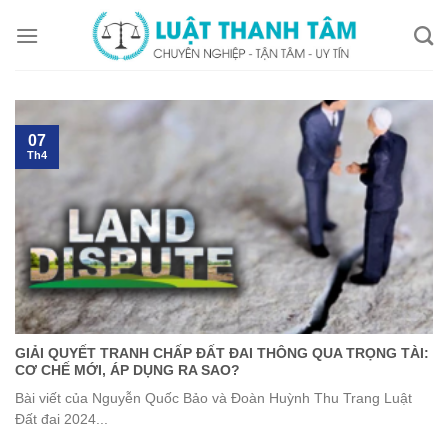
Skip
to
content
07
Th4
GIẢI QUYẾT TRANH CHẤP ĐẤT ĐAI THÔNG QUA TRỌNG TÀI:
CƠ CHẾ MỚI, ÁP DỤNG RA SAO?
Bài viết của Nguyễn Quốc Bảo và Đoàn Huỳnh Thu Trang Luật
Đất đai 2024...