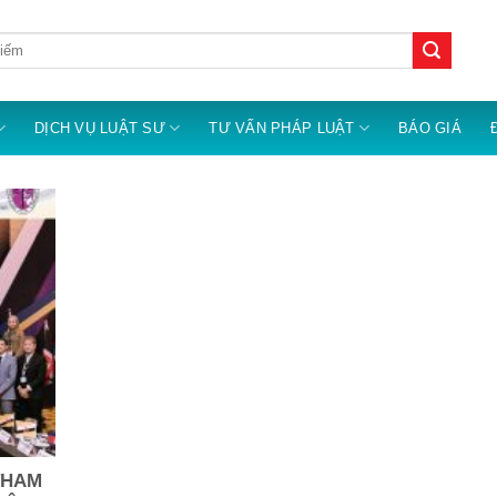
DỊCH VỤ LUẬT SƯ
TƯ VẤN PHÁP LUẬT
BÁO GIÁ
THAM