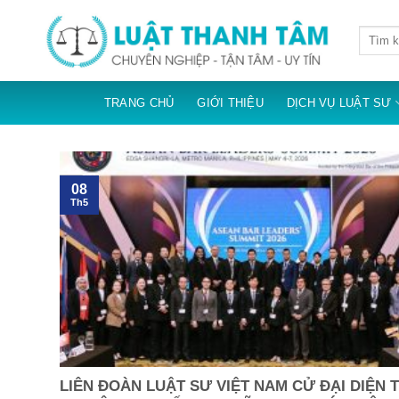
Skip
to
content
TRANG CHỦ
GIỚI THIỆU
DỊCH VỤ LUẬT SƯ
08
Th5
LIÊN ĐOÀN LUẬT SƯ VIỆT NAM CỬ ĐẠI DIỆN 