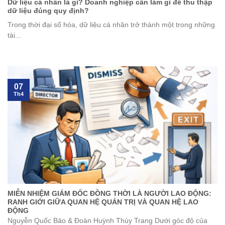
Dữ liệu cá nhân là gì? Doanh nghiệp cần làm gì để thu thập
dữ liệu đúng quy định?
Trong thời đại số hóa, dữ liệu cá nhân trở thành một trong những
tài...
07
Th4
MIỄN NHIỆM GIÁM ĐỐC ĐỒNG THỜI LÀ NGƯỜI LAO ĐỘNG:
RANH GIỚI GIỮA QUAN HỆ QUẢN TRỊ VÀ QUAN HỆ LAO
ĐỘNG
Nguyễn Quốc Bảo & Đoàn Huỳnh Thùy Trang Dưới góc độ của