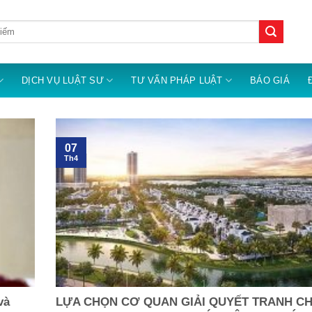
DỊCH VỤ LUẬT SƯ
TƯ VẤN PHÁP LUẬT
BÁO GIÁ
07
Th4
và
LỰA CHỌN CƠ QUAN GIẢI QUYẾT TRANH C