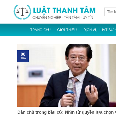
Skip
to
content
TRANG CHỦ
GIỚI THIỆU
DỊCH VỤ LUẬT SƯ
08
Th4
Dân chủ trong bầu cử: Nhìn từ quyền lựa chọn 