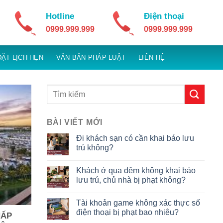
Hotline
Điện thoại
0999.999.999
0999.999.999
ĐẶT LỊCH HẸN
VĂN BẢN PHÁP LUẬT
LIÊN HỆ
BÀI VIẾT MỚI
Đi khách sạn có cần khai báo lưu
trú không?
Khách ở qua đêm không khai báo
lưu trú, chủ nhà bị phạt không?
Tài khoản game không xác thực số
điện thoại bị phạt bao nhiêu?
HẤP